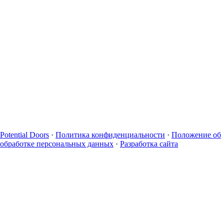
Potential Doors
·
Политика конфиденциальности
·
Положение об
обработке персональных данных
·
Разработка сайта
Мы используем cookies.
Оставаясь на сайте, вы
соглашаетесь с их использованием.